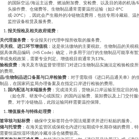
的国际空运/海运主运费、燃油附加费、安检费、以及目的港的机场/
头操作费、仓储费等。生物制品通常需要温控运输（如2-8°C
或-20°C），因此会产生额外的冷链物流费用，包括专用冷藏箱、温
监控设备租赁及服务费。
报关报检及相关政府规费
：
关代理服务费
：专业报关行代理申报所收取的服务费。
关关税、进口环节增值税
：这是依法缴纳的主要税款。生物制品的关税税
据具体商品编码（HS Code）确定，许多用于治疗的生物制品可能享有暂
率或免税政策，需要专业判定。增值税目前通常为13%。
验检疫费
：海关及市场监督管理部门对进口生物制品实施法定检验检疫所
的费用。
品/生物制品进口备案与口岸检验费
：对于需取得《进口药品通关单》的
制品，在国家药监局办理备案及在指定口岸进行检验的费用。
国内配送与末端服务费
：完成清关后，货物从口岸运输至指定目的地
（如仓库、研发中心或医院）的国内运输费、装卸费以及上门交付服
费。对于冷链物品，此段运输同样需要温控保障。
增值服务与特殊处理费
：
签审核与贴标费
：确保中文标签符合中国法规要求并进行粘贴的服务。
储与托管费
：在海关监管区或保税仓内进行短期或中长期存储的费用，特
需要恒温恒湿环境的冷藏冷冻仓储费较高。