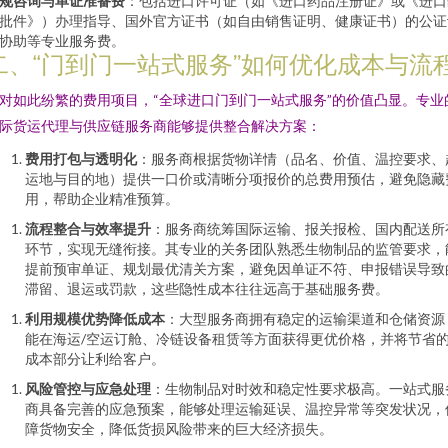
规咨询与单证准备费
：包括进口许可证（如《进口药品注册证》或《进口
批件》）办理指导、国外官方证书（如自由销售证明、健康证书）的公证
协助等专业服务费。
二、“门到门一站式服务”如何优化成本与流
对如此纷繁的费用项目，“全球进口门到门一站式服务”的价值凸显。专业
际货运代理与供应链服务商能够提供整合解决方案：
费用打包与透明化
：服务商根据货物详情（品名、价值、温控要求、
运地与目的地）提供一口价或清晰分项报价的总费用预估，避免隐藏
用，帮助企业精准预算。
流程整合与效率提升
：服务商统筹国际运输、报关报检、国内配送所
环节，实现无缝衔接。其专业的关务团队熟悉生物制品的监管要求，
提前预审单证、规划最优清关方案，避免因单证不符、申报错误导致
滞留、退运或罚款，这些隐性成本往往远高于基础服务费。
利用规模优势降低成本
：大型服务商拥有稳定的运输渠道和仓储资源
能在海运/空运订舱、冷链设备租赁等方面获得更优价格，并将节省
成本部分让利给客户。
风险管控与应急处理
：生物制品对时效和稳定性要求极高。一站式服
商具备完善的应急预案，能够处理运输延误、温控异常等突发状况，
障货物安全，降低货损风险带来的巨大经济损失。