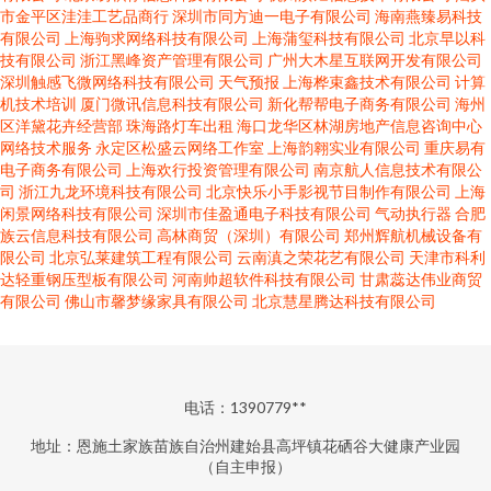
市金平区洼洼工艺品商行
深圳市同方迪一电子有限公司
海南燕臻易科技
有限公司
上海驹求网络科技有限公司
上海蒲玺科技有限公司
北京早以科
技有限公司
浙江黑峰资产管理有限公司
广州大木星互联网开发有限公司
深圳触感飞微网络科技有限公司
天气预报
上海桦束鑫技术有限公司
计算
机技术培训
厦门微讯信息科技有限公司
新化帮帮电子商务有限公司
海州
区洋黛花卉经营部
珠海路灯车出租
海口龙华区林湖房地产信息咨询中心
网络技术服务
永定区松盛云网络工作室
上海韵翱实业有限公司
重庆易有
电子商务有限公司
上海欢行投资管理有限公司
南京航人信息技术有限公
司
浙江九龙环境科技有限公司
北京快乐小手影视节目制作有限公司
上海
闲景网络科技有限公司
深圳市佳盈通电子科技有限公司
气动执行器
合肥
族云信息科技有限公司
高林商贸（深圳）有限公司
郑州辉航机械设备有
限公司
北京弘莱建筑工程有限公司
云南滇之荣花艺有限公司
天津市科利
达轻重钢压型板有限公司
河南帅超软件科技有限公司
甘肃蕊达伟业商贸
有限公司
佛山市馨梦缘家具有限公司
北京慧星腾达科技有限公司
电话：1390779**
地址：恩施土家族苗族自治州建始县高坪镇花硒谷大健康产业园
（自主申报）