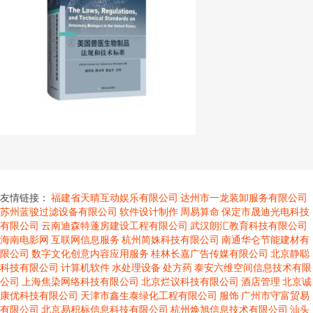
友情链接：
福建省天晴互动娱乐有限公司
达州市一龙装卸服务有限公司
苏州蓝骏过滤设备有限公司
软件设计制作
周易算命
保定市晟迪光电科技
有限公司
云南迪森特蓬房建设工程有限公司
武汉朗汇教育科技有限公司
海南电影网
互联网信息服务
杭州简姝科技有限公司
南通华仑节能建材有
限公司
数字文化创意内容应用服务
桂林长嘉广告传媒有限公司
北京静聪
科技有限公司
计算机软件
水处理设备
处方药
泰安六维空间信息技术有限
公司
上海焦染网络科技有限公司
北京烂议科技有限公司
酒店管理
北京诚
康优科技有限公司
天津市鑫生泰绿化工程有限公司
服饰
广州市守富贸易
有限公司
北京易积标信息科技有限公司
杭州焕旭信息技术有限公司
汕头