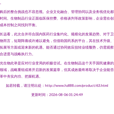
。
购后的整合挑战也不容忽视。企业文化融合、管理协同以及业务线优化都
时间。生物制品行业正面临医保控费、价格谈判等政策影响，企业需在创
成本控制之间找到平衡。
长远看，此次合并符合国内医药行业集约化、规模化的发展趋势。对于卫
物而言，短期阵痛或许难以避免，但借助国药系的平台，其在技术升级、
拓展等方面或迎来新的机遇。能否通过协同效应扭转业绩颓势，仍需观察
合进度与战略执行力。
光生物此举是应对行业变局的积极尝试。在生物制品这个关乎国民健康的
领域，战略重组或将开启新的发展篇章，但其成效最终将取决于企业能否
革中夯实内功、把握机遇。
如若转载，请注明出处：http://www.hzll88.com/product/63.html
更新时间：2026-08-06 01:24:49